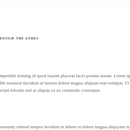
ROUGH THE ANDES
l imperdiet doming id quod mazim placerat facer possim assum. Lorem 
ibh euismod tincidunt ut laoreet dolore magna aliquam erat volutpat. Ut
cipit lobortis nisl ut aliquip ex ea commodo consequat.
am nonumy eirmod tempor invidunt ut labore et dolore magna aliquyam er