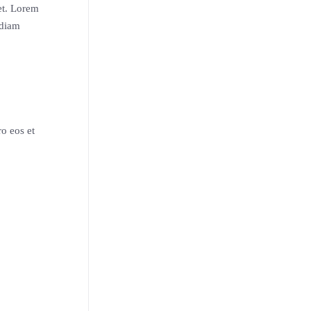
et. Lorem
 diam
o eos et