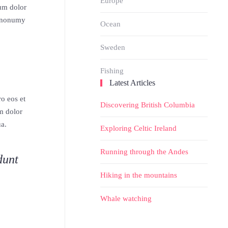
Europe
sum dolor
t nonumy
Ocean
Sweden
Fishing
Latest Articles
o eos et
Discovering British Columbia
m dolor
ua.
Exploring Celtic Ireland
Running through the Andes
dunt
Hiking in the mountains
Whale watching